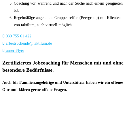
Coaching vor, während und nach der Suche nach einem geeigneten
Job
Regelmäßige angeleitete Gruppenreffen (Peergroup) mit Klienten
von taktilum, auch virtuell möglich
030 755 61 422
arbeitsuchende@taktilum.de
unser Flyer
Zertifiziertes Jobcoaching für Menschen mit und ohne
besondere Bedürfnisse.
Auch für Familienangehörige und Unterstützer haben wir ein offenes
Ohr und klären gerne offene Fragen.
Unterstützen Sie unseren Förderverein
mmBinA
e.V.
Gemeinsam bringen wir Menschen mit
Behinderungen in den ersten Arbeitsmarkt.