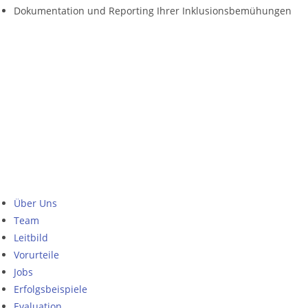
Dokumentation und Reporting Ihrer Inklusionsbemühungen
Unterstützen Sie unseren Förderverein
mmBinA e.V.
Gemeinsam bringen wir Menschen mit
Behinderungen in den ersten Arbeitsmarkt.
Über Uns
Team
Leitbild
Vorurteile
Jobs
Erfolgsbeispiele
Evaluation