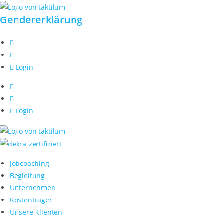
Zum
Gendererklärung
Inhalt
springen
Login
Login
Jobcoaching
Begleitung
Unternehmen
Kostenträger
Unsere Klienten