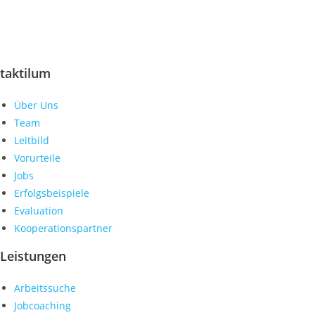
mmBinA e.V.
Gemeinsam bringen wir Menschen mit
Behinderungen in den ersten Arbeitsmarkt.
taktilum
Über Uns
Team
Leitbild
Vorurteile
Jobs
Erfolgsbeispiele
Evaluation
Kooperationspartner
Leistungen
Arbeitssuche
Jobcoaching