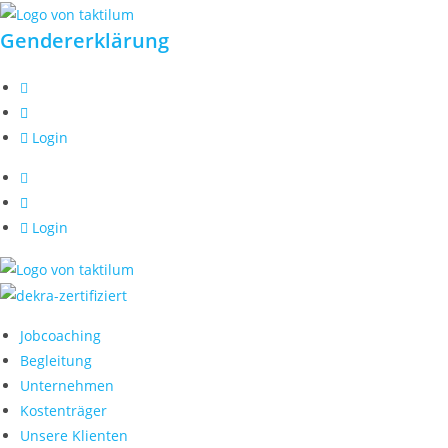
Zum
Gendererklärung
Inhalt
springen
Login
Login
Jobcoaching
Begleitung
Unternehmen
Kostenträger
Unsere Klienten