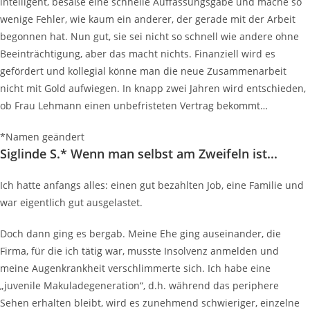
intelligent, besäße eine schnelle Auffassungsgabe und mache so
wenige Fehler, wie kaum ein anderer, der gerade mit der Arbeit
begonnen hat. Nun gut, sie sei nicht so schnell wie andere ohne
Beeinträchtigung, aber das macht nichts. Finanziell wird es
gefördert und kollegial könne man die neue Zusammenarbeit
nicht mit Gold aufwiegen. In knapp zwei Jahren wird entschieden,
ob Frau Lehmann einen unbefristeten Vertrag bekommt…
*Namen geändert
Siglinde S.* Wenn man selbst am Zweifeln ist...
Ich hatte anfangs alles: einen gut bezahlten Job, eine Familie und
war eigentlich gut ausgelastet.
Doch dann ging es bergab. Meine Ehe ging auseinander, die
Firma, für die ich tätig war, musste Insolvenz anmelden und
meine Augenkrankheit verschlimmerte sich. Ich habe eine
„juvenile Makuladegeneration“, d.h. während das periphere
Sehen erhalten bleibt, wird es zunehmend schwieriger, einzelne