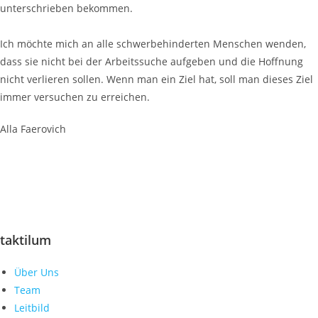
unterschrieben bekommen.
Ich möchte mich an alle schwerbehinderten Menschen wenden,
dass sie nicht bei der Arbeitssuche aufgeben und die Hoffnung
nicht verlieren sollen. Wenn man ein Ziel hat, soll man dieses Ziel
immer versuchen zu erreichen.
Alla Faerovich
Unterstützen Sie unseren Förderverein
mmBinA e.V.
Gemeinsam bringen wir Menschen mit
Behinderungen in den ersten Arbeitsmarkt.
taktilum
Über Uns
Team
Leitbild