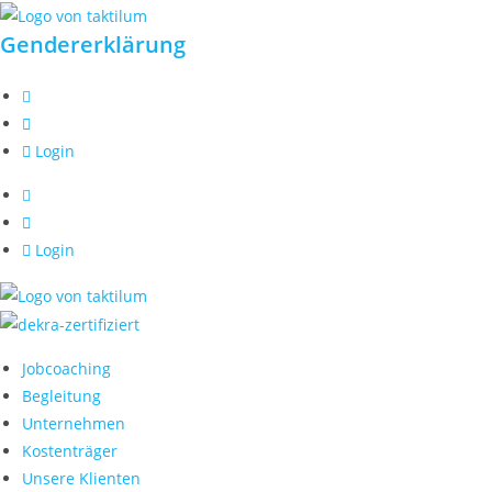
Zum
Gendererklärung
Inhalt
springen
Login
Login
Jobcoaching
Begleitung
Unternehmen
Kostenträger
Unsere Klienten