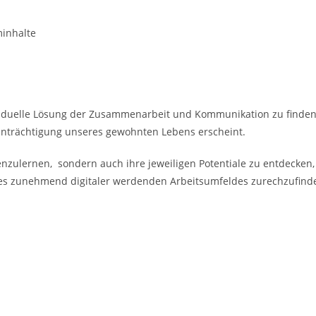
minhalte
viduelle Lösung der Zusammenarbeit und Kommunikation zu finden
einträchtigung unseres gewohnten Lebens erscheint.
lernen, sondern auch ihre jeweiligen Potentiale zu entdecken, i
nes zunehmend digitaler werdenden Arbeitsumfeldes zurechzufind
erstützen Sie unseren Förderverein
mmBinA e
 wir Menschen mit Behinderungen in den er