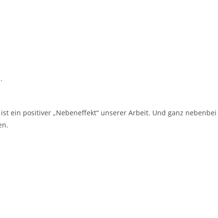
.
st ein positiver „Nebeneffekt“ unserer Arbeit. Und ganz nebenbei
en.
.V.
sten Arbeitsmarkt.