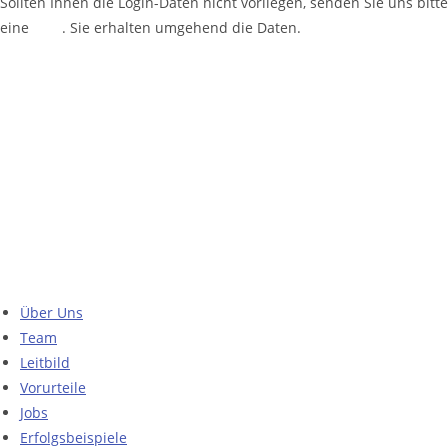
Sollten Ihnen die Login-Daten nicht vorliegen, senden Sie uns bitte
eine
Mail
. Sie erhalten umgehend die Daten.
Unterstützen Sie unseren Förderverein
mmBinA e.V.
Gemeinsam bringen wir Menschen mit
Behinderungen in den ersten Arbeitsmarkt.
Über Uns
Team
Leitbild
Vorurteile
Jobs
Erfolgsbeispiele